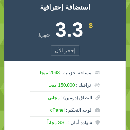
استضافة إحترافية
3.3
$
شهريا.
إحجز الآن
مساحة تخزينية :
2048 ميجا
ترافيك :
150,000 ميجا
النطاق (دومين) :
مجاني
لوحه التحكم :
cPanel
شهادة أمان :
SSL مجاناً