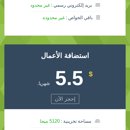
بريد إلكتروني رسمي :
غير محدود
باقي الخواص :
غير محدوده
استضافة الأعمال
5.5
$
شهريا.
إحجز الآن
مساحة تخزينية :
5120 ميجا