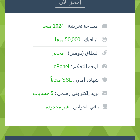
إحجز الآن
مساحة تخزينية :
1024 ميجا
ترافيك :
50,000 ميجا
النطاق (دومين) :
مجاني
لوحه التحكم :
cPanel
شهادة أمان :
SSL مجاناً
بريد إلكتروني رسمي :
5 حسابات
باقي الخواص :
غير محدوده