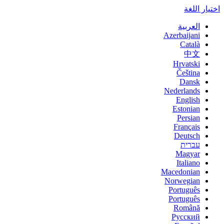
اختيار اللغة
العربية
Azerbaijani
Català
中文
Hrvatski
Čeština
Dansk
Nederlands
English
Estonian
Persian
Français
Deutsch
עברית
Magyar
Italiano
Macedonian
Norwegian
Português
Português
Română
Русский