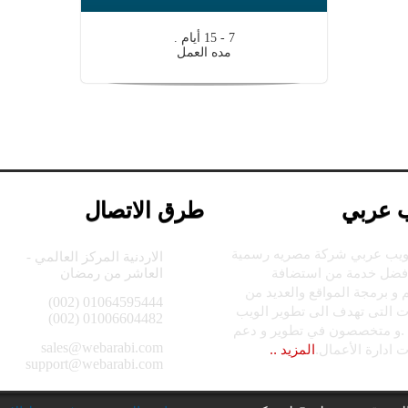
7 - 15 أيام .
مده العمل
 عربي
طرق الاتصال
يب عربي شركة مصريه رسمية
الاردنية المركز العالمي -
أفضل خدمة من استضافة
العاشر من رمضان
و برمجة المواقع والعديد من
01064595444 (002)
ت التى تهدف الى تطوير الويب
01006604482 (002)
 .و متخصصون في تطوير و دعم
sales@webarabi.com
 ادارة الأعمال.
المزيد ..
support@webarabi.com