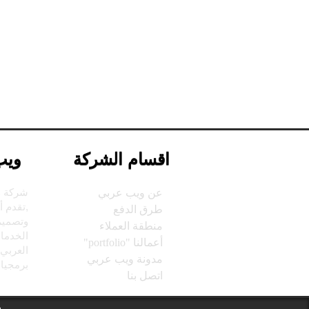
اقسام الشركة
ويب
شركة و
عن ويب عربي
,تقدم 
طرق الدفع
وتصميم 
منطقة العملاء
الخدما
أعمالنا "portfolio"
العربي
مدونة ويب عربي
برمجيات
اتصل بنا