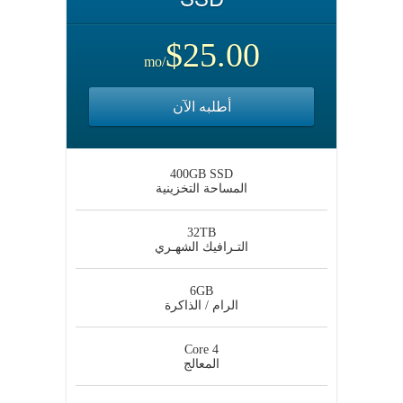
$25.00
/mo
أطلبه الآن
400GB SSD
المساحة التخزينية
32TB
التـرافيك الشهـري
6GB
الرام / الذاكرة
4 Core
المعالج