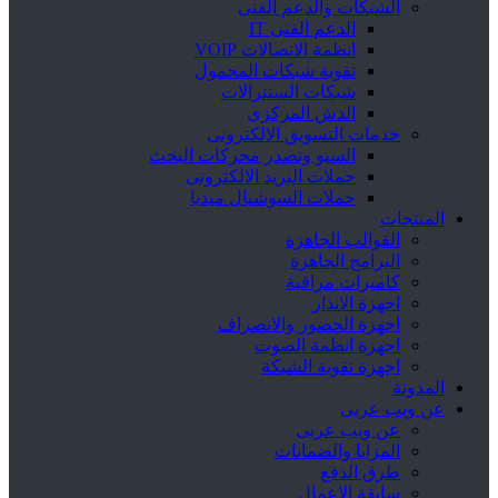
الشبكات والدعم الفنى
الدعم الفنى IT
انظمة الاتصالات VOIP
تقوية شبكات المحمول
شبكات السنترالات
الدش المركزى
خدمات التسويق الالكترونى
السيو وتصدر محركات البحث
حملات البريد الالكترونى
حملات السوشيال ميديا
المنتجات
القوالب الجاهزة
البرامج الجاهزة
كاميرات مراقبة
اجهزة الانذار
اجهزة الحضور والانصراف
اجهزة انظمة الصوت
اجهزة تقوية الشبكة
المدونة
عن ويب عربى
عن ويب عربى
المزايا والضمانات
طرق الدفع
سابقة الاعمال