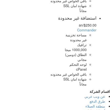
باقي الخواص غير محدوده
شهادة امان SSL
مجاناً
استضافة غير محدودة
/an
$250.00
Commander
مساحة تخزينية
غير محدودة
ترافيك
1000,000 ميجا
النطاق (دومين)
مجاني
لوحه التحكم
cPanel
باقي الخواص غير محدوده
شهادة امان SSL
مجاناً
اقسام الشركة
عن ويب عربي
طرق الدفع
منطقة العملاء