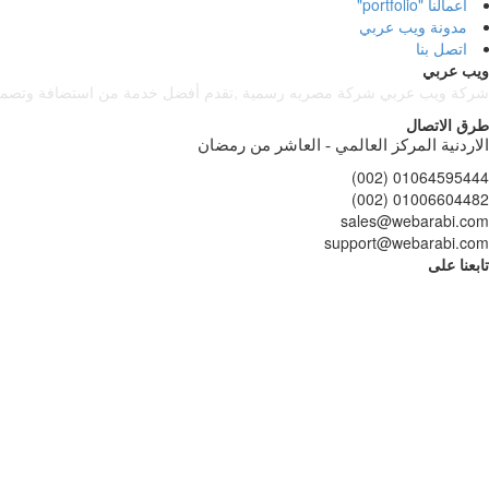
أعمالنا "portfolio"
مدونة ويب عربي
اتصل بنا
ويب عربي
شركة ويب عربي شركة مصريه رسمية ,تقدم أفضل خدمة من استضافة وتصميم و ب
طرق الاتصال
الاردنية المركز العالمي - العاشر من رمضان
01064595444 (002)
01006604482 (002)
sales@webarabi.com
support@webarabi.com
تابعنا على