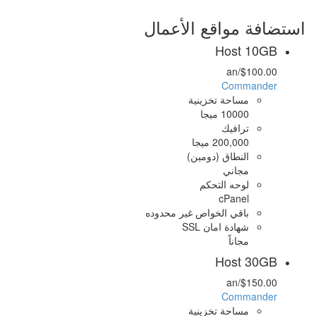
استضافة مواقع الأعمال
Host 10GB
/an
$100.00
Commander
مساحة تخزينية
10000 ميجا
ترافيك
200,000 ميجا
النطاق (دومين)
مجاني
لوحه التحكم
cPanel
باقي الخواص غير محدوده
شهادة امان SSL
مجاناً
Host 30GB
/an
$150.00
Commander
مساحة تخزينية