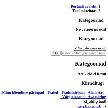
Portaali avaleht
Teadmistebaas
Kategooriad
No categories exist
Kategooriad
Kategooriad
Artikleid ei leitud
Klienditugi
Teated
Teadmistebaas
Allalaetav
Minu klienditoe päringud
Võrgu staatus
Ava päring
اقسام الشركة
عن ويب عربي