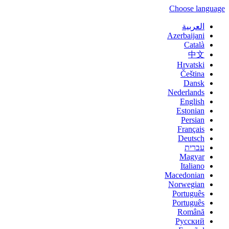
Choose language
العربية
Azerbaijani
Català
中文
Hrvatski
Čeština
Dansk
Nederlands
English
Estonian
Persian
Français
Deutsch
עברית
Magyar
Italiano
Macedonian
Norwegian
Português
Português
Română
Русский