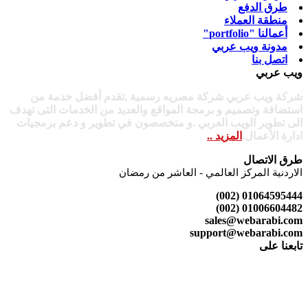
طرق الدفع
منطقة العملاء
أعمالنا "portfolio"
مدونة ويب عربي
اتصل بنا
ويب عربي
شركة ويب عربي شركة مصريه رسمية ,تقدم أفضل خدمة من
استضافة وتصميم و برمجة المواقع والعديد من الخدمات التى تهدف
الى تطوير الويب العربي .و متخصصون في تطوير و دعم برمجيات
ادارة الأعمال.
المزيد ..
طرق الاتصال
الاردنية المركز العالمي - العاشر من رمضان
01064595444 (002)
01006604482 (002)
sales@webarabi.com
support@webarabi.com
تابعنا على