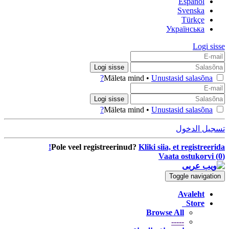
Español
Svenska
Türkçe
Українська
Logi sisse
Unustasid salasõna?
Mäleta mind •
Unustasid salasõna?
Mäleta mind •
تسجيل الدخول
Pole veel registreerinud?
Kliki siia, et registreerida!
Vaata ostukorvi (
0
)
Toggle navigation
Avaleht
Store
Browse All
-----