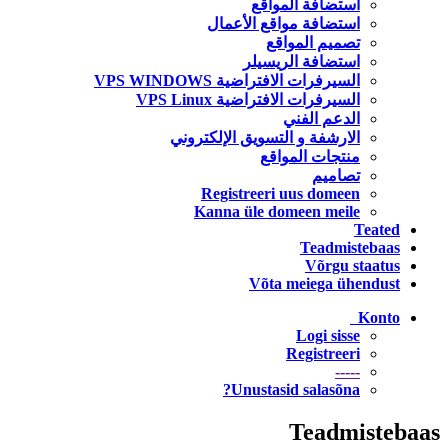
استضافة المواقع
استضافة مواقع الأعمال
تصميم المواقع
استضافة الريسيلر
السيرفرات الافتراضية VPS WINDOWS
السيرفرات الافتراضية VPS Linux
الدعم الفني
الارشفة و التسويق الإلكتروني
منتجات المواقع
تصاميم
Registreeri uus domeen
Kanna üle domeen meile
Teated
Teadmistebaas
Võrgu staatus
Võta meiega ühendust
Konto
Logi sisse
Registreeri
-----
Unustasid salasõna?
Teadmistebaas