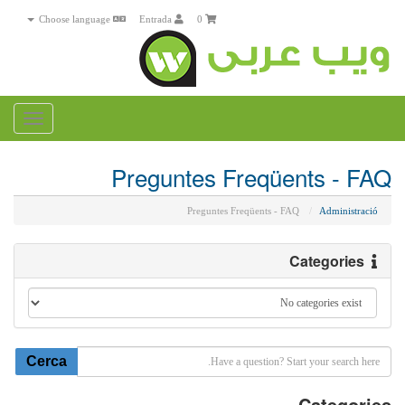
Choose language
Entrada
0
Toggle
gation
Preguntes Freqüents - FAQ
Preguntes Freqüents - FAQ
Administració
Categories
Categories