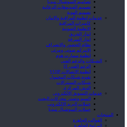
تصاميم السوشيال ميديا
تصميم الفيديوهات الدعائية
تصميم الهوية
خدمات انظمة المراقبة والامان
كاميرات المراقبة
الانظمة الصوتية
انذار الحريق
انذار السرقة
نظام الحضور والانصراف
الانتركم صوتى ومرئى
انظمة سمارت هوم
الشبكات والدعم الفنى
الدعم الفنى IT
انظمة الاتصالات VOIP
تقوية شبكات المحمول
شبكات السنترالات
الدش المركزى
خدمات التسويق الالكترونى
السيو وتصدر محركات البحث
حملات البريد الالكترونى
حملات السوشيال ميديا
المنتجات
القوالب الجاهزة
البرامج الجاهزة