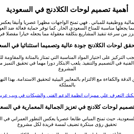
أهمية تصميم لوحات الكلادنج في السعودية
الية ووظيفية للمباني . فهي تمنح الواجهات مظهرا عصريا وأنيقا يعكس
يجعلها مناسبة للمناخ السعودي الحار. كما توفر حماية فعالة ضد العوام
يعزز من سرعة تنفيذ المشاريع بتكلفة معقولة مما يجعله خيارا مفضلا ف
قق لوحات الكلادنج جودة عالية وتصميما استثنائيا في السع
التركيز على اختيار المواد المناسبة التي تمتاز بالمتانة والمقاومة للع
نية في التصميم والتنفيذ. يلعب الابتكار دورا مهما في تحقيق التميز 
المشروع
دقة والكفاءة مع الالتزام بالمعايير البيئية لتحقيق الاستدامة. بهذا ال
بالمملكة
كنك التعرف علي مميزات انظمة الدعم الفنى والشبكات في ويب عرب
تصميم لوحات كلادنج في تعزيز الجمالية المعمارية في السعو
لسعودية، حيث تمنح المباني طابعا عصريا يعكس التطور العمراني في المم
تحقيق رؤى مبتكرة تضيف لمسة فريدة لكل مشروع