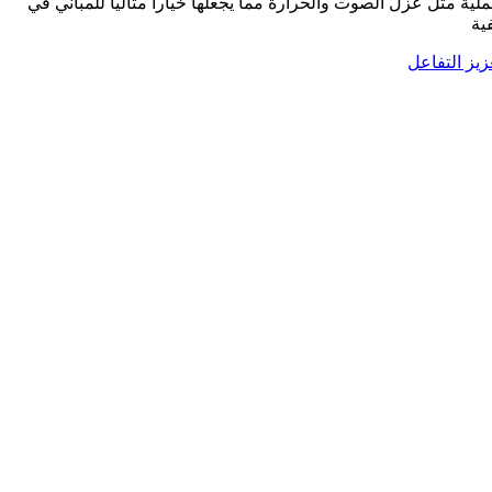
لية مثل عزل الصوت والحرارة مما يجعلها خيارا مثاليا للمباني في
ية
زيز التفاعل