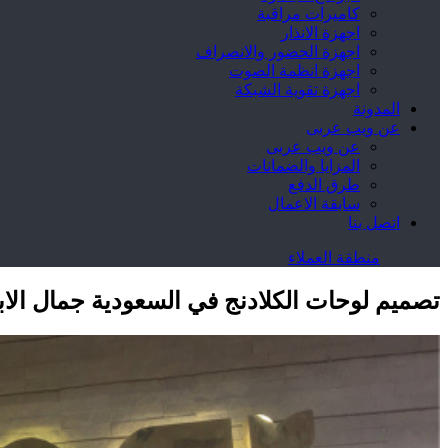
كاميرات مراقبة
اجهزة الانذار
اجهزة الحضور والانصراف
اجهزة انظمة الصوت
اجهزة تقوية الشبكة
المدونة
عن ويب عربى
عن ويب عربى
المزايا والضمانات
طرق الدفع
سابقة الاعمال
اتصل بنا
منطقة العملاء
تصميم لوحات الكلادنج في السعودية جمال الابد