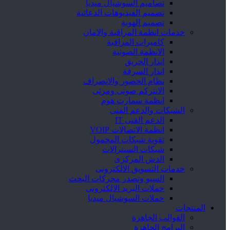
تصاميم السوشيال ميديا
تصميم الفيديوهات الدعائية
تصميم الهوية
خدمات انظمة المراقبة والامان
كاميرات المراقبة
الانظمة الصوتية
انذار الحريق
انذار السرقة
نظام الحضور والانصراف
الانتركم صوتى ومرئى
انظمة سمارت هوم
الشبكات والدعم الفنى
الدعم الفنى IT
انظمة الاتصالات VOIP
تقوية شبكات المحمول
شبكات السنترالات
الدش المركزى
خدمات التسويق الالكترونى
السيو وتصدر محركات البحث
حملات البريد الالكترونى
حملات السوشيال ميديا
المنتجات
القوالب الجاهزة
البرامج الجاهزة