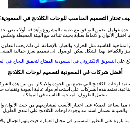
يف تختار التصميم المناسب للوحات الكلادنج في السعودية؟
 عدة عوامل تضمن التوافق مع طبيعة المشروع وأهدافه. أولا ينبغي تحد
نيا اختيار الألوان والأنماط بعناية بحيث تتناغم مع البيئة المحيطة وتعك
امل المناخية القاسية مثل الحرارة والغبار. بالإضافة الى ذلك يجب ال
يز والكفاءة. بهذا الشكل يمكن الوصول الى تصميم يعزز جمالية المبنى
اع علي
التسويق الالكتروني في السعودية المفتاح لتحقيق النجاح في ال
أفضل شركات في السعودية لتصميم لوحات الكلادنج
ذ لوحات الكلادنج التي تجمع بين الجودة والابتكار. من بين هذه الشرك
الصناعية. تعتمد هذه الشركات على استخدام مواد عالية الجودة وتقنيا
تتحمل الظروف المناخية القاسية في المملكة
 يساعد العملاء على اختيار الأنسب لمشاريعهم من حيث الألوان والأ
والصيانة لضمان استدامة وجودة لوحات الكلادنج على المدى الطويل
لامة بارزة على التطور المستمر في مجال العمارة حيث يلهم الجمال وا