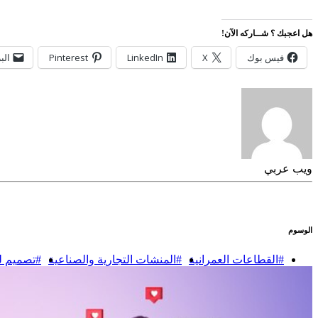
هل اعجبك ؟ شــاركه الآن!
فيس بوك
X
LinkedIn
Pinterest
الب
ويب عربي
الوسوم
#القطاعات العمرانية
#المنشات التجارية والصناعية
#تصميم لو