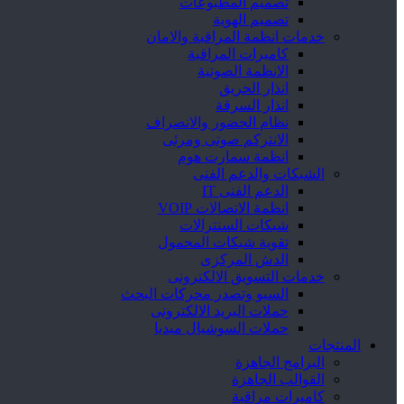
تصميم المطبوعات
تصميم الهوية
خدمات انظمة المراقبة والامان
كاميرات المراقبة
الانظمة الصوتية
انذار الحريق
انذار السرقة
نظام الحضور والانصراف
الانتركم صوتى ومرئى
انظمة سمارت هوم
الشبكات والدعم الفنى
الدعم الفنى IT
انظمة الاتصالات VOIP
شبكات السنترالات
تقوية شبكات المحمول
الدش المركزى
خدمات التسويق الالكترونى
السيو وتصدر محركات البحث
حملات البريد الالكترونى
حملات السوشيال ميديا
المنتجات
البرامج الجاهزة
القوالب الجاهزة
كاميرات مراقبة