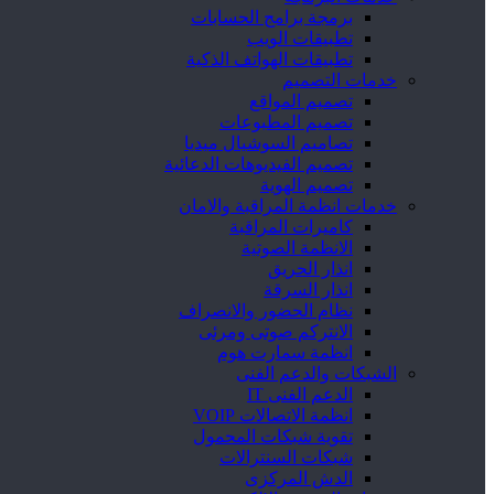
برمجة برامج الحسابات
تطبيقات الويب
تطبيقات الهواتف الذكية
خدمات التصميم
تصميم المواقع
تصميم المطبوعات
تصاميم السوشيال ميديا
تصميم الفيديوهات الدعائية
تصميم الهوية
خدمات انظمة المراقبة والامان
كاميرات المراقبة
الانظمة الصوتية
انذار الحريق
انذار السرقة
نظام الحضور والانصراف
الانتركم صوتى ومرئى
انظمة سمارت هوم
الشبكات والدعم الفنى
الدعم الفنى IT
انظمة الاتصالات VOIP
تقوية شبكات المحمول
شبكات السنترالات
الدش المركزى