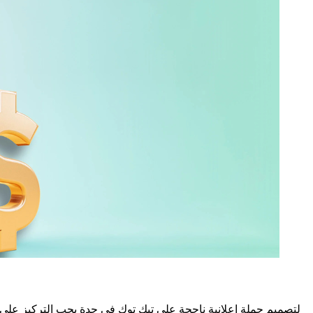
لتصميم حملة اعلانية ناجحة على تيك توك في جدة يجب التركيز على إ