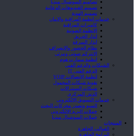
تصاميم السوشيال ميديا
تصميم الفيديوهات الدعائية
تصميم الهوية
خدمات انظمة المراقبة والامان
كاميرات المراقبة
الانظمة الصوتية
انذار الحريق
انذار السرقة
نظام الحضور والانصراف
الانتركم صوتى ومرئى
انظمة سمارت هوم
الشبكات والدعم الفنى
الدعم الفنى IT
انظمة الاتصالات VOIP
تقوية شبكات المحمول
شبكات السنترالات
الدش المركزى
خدمات التسويق الالكترونى
السيو وتصدر محركات البحث
حملات البريد الالكترونى
حملات السوشيال ميديا
المنتجات
القوالب الجاهزة
البرامج الجاهزة