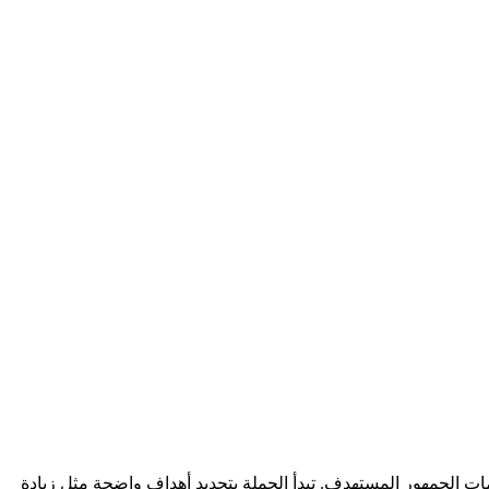
ات الجمهور المستهدف. تبدأ الحملة بتحديد أهداف واضحة مثل زيادة