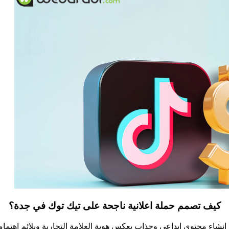
كيف تصمم حملة اعلانية ناجحة على تيك توك في جدة؟
نشاء محتوى ابداعي وجذاب يعكس هوية العلامة التجارية ويلائم اهتمام