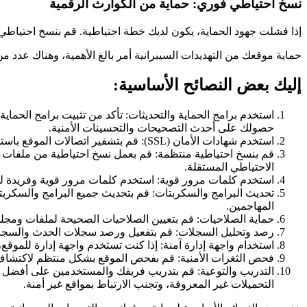
نسخ احتياطي فوري: حماية من الكوارث الرقمية
إذا فشلت جهود الحماية، يكون لديك خطة احتياطية. قم بنسخ احتياطي
حماية موقعك من التهديدات السيبرانية أمر بالغ الأهمية، وهناك عدد 
إليك بعض النصائح الأساسية:
استخدم برامج الحماية والتحديثات: تأكد من تثبيت برامج الحما
حصولك على أحدث التصحيحات والتحسينات الأمنية.
استخدم شهادات الأمان (SSL): قم بتشفير اتصالات الموقع باستخدام شهادة SSL. هذا يضمن أمان بيانات المستخدمين ويحميهم من الاعتراض أو السرقة.
قم بنسخ احتياطية منتظمة: قم بعمل نسخ احتياطية من ملفات ا
الاحتياطي المستقلة.
استخدم كلمات مرور قوية: استخدم كلمات مرور قوية وفريدة لح
تحديث البرامج والسكربتات: قم بتحديث جميع البرامج والسكرب
المهاجمين.
حماية الصلاحيات: قم بتعيين الصلاحيات الصحيحة لملفات ومجل
رصد وتحليل السجلات: قم بتفعيل ورصد سجلات الحدث والسجلا
استخدام واجهة إدارة آمنة: إذا كنت تستخدم واجهة إدارة للموقع،
فحص الثغرات الأمنية: قم بفحص الموقع بشكل منتظم لاكتشاف أي 
التدريب والتوعية: قم بتدريب فريقك والمستخدمين على أفضل الم
التحميلات غير المعروفة، وتجنب الارتباط بمواقع غير أمنة.