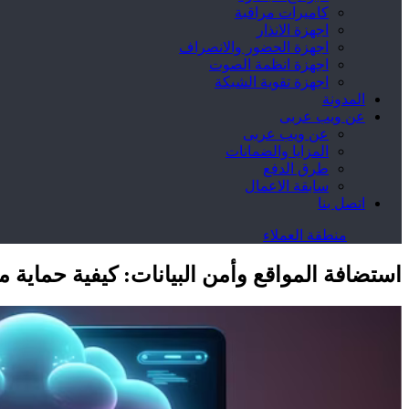
كاميرات مراقبة
اجهزة الانذار
اجهزة الحضور والانصراف
اجهزة انظمة الصوت
اجهزة تقوية الشبكة
المدونة
عن ويب عربى
عن ويب عربى
المزايا والضمانات
طرق الدفع
سابقة الاعمال
اتصل بنا
منطقة العملاء
استضافة المواقع وأمن البيانات: كيفية حماية 