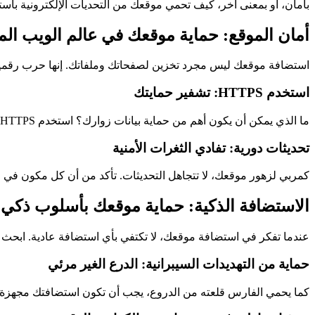
بأمان، أو بمعنى آخر، كيف تحمي موقعك من التحديات الإلكترونية باستخ
أمان الموقع: حماية موقعك في عالم الويب الم
استضافة موقعك ليس مجرد تخزين لصفحاتك وملفاتك. إنها حرب رقمية،
استخدم HTTPS: تشفير حمايتك
ما الذي يمكن أن يكون أهم من حماية بيانات زوارك؟ استخدم HTTPS لتأمين اتصالاتك وحماية المعلومات الحساسة. فلا تكن كالشخص الذي يخفي خزانته بأقفال رديئة.
تحديثات دورية: تفادي الثغرات الأمنية
كمربي لزهور موقعك، لا تتجاهل التحديثات. تأكد من أن كل مكون في م
الاستضافة الذكية: حماية موقعك بأسلوب ذكي
عندما تفكر في استضافة موقعك، لا تكتفي بأي استضافة عادية. ابحث عن
حماية من التهديدات السيبرانية: الدرع الغير مرئي
كما يحمي الفارس قلعته من الدروع، يجب أن تكون استضافتك مجهزة ب