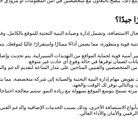
. ومع ذلك، يُنصح بالتعاون مع متخصصين في أمن المعلومات أو مزودي
ا جيدًا؟
ستضافة، وتشمل إدارة وصيانة البنية التحتية للموقع بالكامل. وفيما ي
تحتية قوية ومتطورة، مما يضمن أداءًا ممتازًا واستقرارًا عاليًا لموقعك
ير أمنية قوية لحماية المواقع من التهديدات السيبرانية. يتم تحديث وإص
لبيانات لضمان توفرها في حالة وقوع أي حادث غير متوقع.
 من المتخصصين والفنيين المتاحين على مدار الساعة لتقديم الدعم وا
 تفويض مهام إدارة البنية التحتية والصيانة إلى شركة متخصصة، مما يت
، وبالتالي توفر لك الوقت والجهد.
مرنة تسمح بتوسع الموقع بسهولة مع زيادة النمو. ستتم معالجة احتياج
أنواع الاستضافة الأخرى، وذلك بسبب الخدمات الإضافية والدعم الفني ال
لرقمي والأمان والأداء العالي.