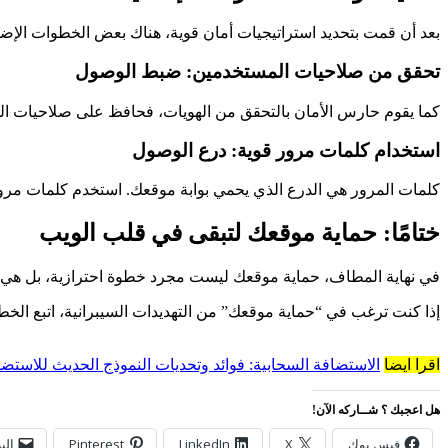
بعد أن قمت بتحديد استراتيجيات أمان قوية، هناك بعض الخطوات الإضاف
تحقق من صلاحيات المستخدمين: ضبط الوصول
كما يقوم حارس الأمان بالتحقق من الهويات، فحافظ على صلاحيات المس
استخدام كلمات مرور قوية: درع الوصول
كلمات المرور هي الدرع الذي يحمي بوابة موقعك. استخدم كلمات مرور 
ختامًا: حماية موقعك لتبقى في قلب الويب
في نهاية المطاف، حماية موقعك ليست مجرد خطوة احترازية، بل هي وع
إذا كنت ترغب في “حماية موقعك” من التهديدات السيبرانية، اتبع الخطو
اقرا ايضا
الاستضافة السحابية: فوائد وتحديات النموذج الحديث للاستض
هل اعجبك ؟ شــاركه الآن!
فيس بوك
X
LinkedIn
Pinterest
الب