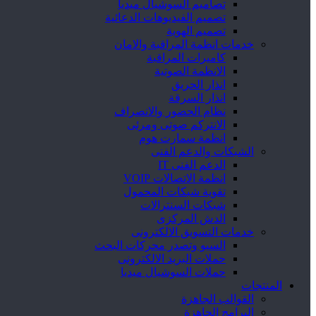
تصاميم السوشيال ميديا
تصميم الفيديوهات الدعائية
تصميم الهوية
خدمات انظمة المراقبة والامان
كاميرات المراقبة
الانظمة الصوتية
انذار الحريق
انذار السرقة
نظام الحضور والانصراف
الانتركم صوتى ومرئى
انظمة سمارت هوم
الشبكات والدعم الفنى
الدعم الفنى IT
انظمة الاتصالات VOIP
تقوية شبكات المحمول
شبكات السنترالات
الدش المركزى
خدمات التسويق الالكترونى
السيو وتصدر محركات البحث
حملات البريد الالكترونى
حملات السوشيال ميديا
المنتجات
القوالب الجاهزة
البرامج الجاهزة