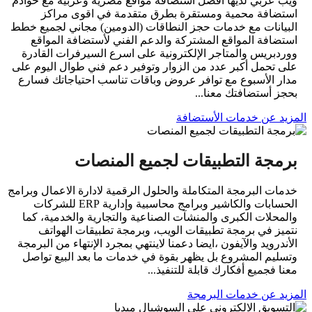
ويب عربي لديها أفضل استضافة مواقع مصرية وعربية مع خوادم
استضافة محمية ومستقرة بطرق متقدمة في اقوى مراكز
البيانات مع خدمات حجز النطاقات (الدومين) مجاني لجميع خطط
استضافة المواقع المشتركة والدعم الفني لأستضافة المواقع
ووردبريس والمتاجر الإلكترونية على اسرع السيرفرات القادرة
على تحمل أكبر عدد من الزوار وتوفير دعم فني طوال اليوم على
مدار الأسبوع مع توافر عروض وباقات تناسب احتياجاتك فسارع
بحجز أستضافتك معنا...
المزيد عن خدمات الأستضافة
برمجة التطبيقات لجميع المنصات
خدمات البرمجة المتكاملة والحلول الرقمية لادارة الاعمال وبرامج
الحسابات والكاشير وبرامج محاسبية وإدارية ERP للشركات
والمحلات الكبرى والمنشآت الصناعية والتجارية والخدمية، كما
نتميز في برمجة تطبيقات الويب، وبرمجة تطبيقات الهواتف
الأندرويد والآيفون ،ايضا دعمنا لاينتهي بمجرد الإنتهاء من البرمجة
وتسليم المشروع بل يظهر بقوة في خدمات ما بعد البيع تواصل
معنا فجميع أفكارك قابلة للتنفيذ...
المزيد عن خدمات البرمجة