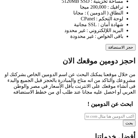
مساحة تخزينية :
5120MB SSD
ترافيك :
200,000 ميجا
النطاق ( الدومين ) :
مجانا
لوحة التحكم :
CPanel
شهادة أمان :
SSL مجانية
البريد اللإلكتروني :
غير محدود
باقى الخواص :
غير محدودة
حجز الاستضافة
احجز دومين موقعك الان
من خلال موقعنا يمكنك البحث عن اسم الدومين الخاص بشركتك او
مشروعك والتاكد من انه متاح والمبادرة بالحجز قبل الجميع والبدء
فى أنشاء موقعك على الانترنت بأقل الأسعار في مصر والوطن
العربي أو احصل عليه مجانا عند طلب أي من خطط الاستضافه
ابحث عن الدومين !
بحث
عن
بحث
الدومين
أفضل خدماتنا