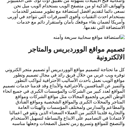
وأمكانيه فتح الايميلات بسهولة من تطبيق اوت لوك على الكمبيوتر
والهواتف الذكية او من متصفح الويب بستخدام الويب ميل نحن
نسعى دائما لتقديم افضل استضافة مع تطوير مستمر للخدمات
بستخدام احدث التقنيات وأفوى السيرفرات التي تتواجد في أوربى
وأمريكا لضمان بقاء موقعك بأمان واستقرار دائم مع خدمات
الاستضافة التي نقدمها.
تصميم مواقع الووردبريس والمتاجر
الالكترونية
كل ما تحتاجة لتصميم مواقع الووردبريس أو تصميم متجر الكتروني
توفره ويب عربي من خلال فريق رائد في مجال تصميم وتطور
مواقع الويب نعمل بأحدث الأساليب الأحترافية لنواكب التطور
والتميز عن المنافسين بالأحترافية والأبداع وقد قدمنا خدمات تصميم
المواقع لعدد كبير من الشركات والمؤسسات الكبرى في جميع انحاء
الوطن العربي ولجميع المجالات مثل مواقع الشركات ومواقع
المتاجر والمحلات الكبرى والمواقع الشخصية ومواقع الفنادق
والمطاعم والمدارس ولمختلف المؤسسات والهيئات العامة
والتجارية فلدينا الكثير من العملاء السعداء الذين وثقو في اعمالنا
لأعتمادنا في التصاميم على الابداع والبساطة لتسهيل الأستخدام
والتصفح للمواقع وتسريع زمن تحميل الصفحات وجعلها مناسبه