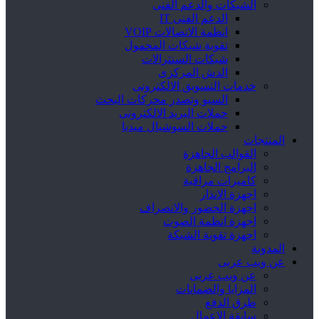
الشبكات والدعم الفنى
الدعم الفنى IT
انظمة الاتصالات VOIP
تقوية شبكات المحمول
شبكات السنترالات
الدش المركزى
خدمات التسويق الالكترونى
السيو وتصدر محركات البحث
حملات البريد الالكترونى
حملات السوشيال ميديا
المنتجات
القوالب الجاهزة
البرامج الجاهزة
كاميرات مراقبة
اجهزة الانذار
اجهزة الحضور والانصراف
اجهزة انظمة الصوت
اجهزة تقوية الشبكة
المدونة
عن ويب عربى
عن ويب عربى
المزايا والضمانات
طرق الدفع
سابقة الاعمال